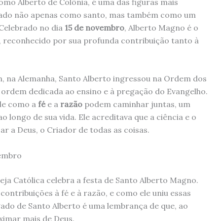
mo Alberto de Colônia, é uma das figuras mais
nciado não apenas como santo, mas também como um
 Celebrado no dia
15 de novembro
, Alberto Magno é o
s, reconhecido por sua profunda contribuição tanto à
n, na Alemanha, Santo Alberto ingressou na Ordem dos
 ordem dedicada ao ensino e à pregação do Evangelho.
 de como a
fé
e a
razão
podem caminhar juntas, um
 longo de sua vida. Ele acreditava que a ciência e o
r a Deus, o Criador de todas as coisas.
vembro
greja Católica celebra a festa de Santo Alberto Magno.
contribuições à fé e à razão, e como ele uniu essas
ado de Santo Alberto é uma lembrança de que, ao
imar mais de Deus.