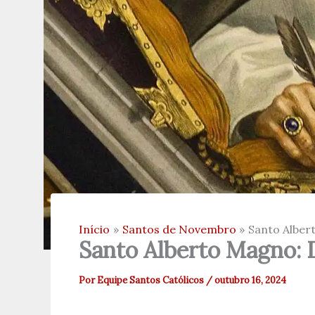
Início
Santos de Novembro
Santo Alber
Santo Alberto Magno: 
Por
Equipe Santos Católicos
/
outubro 16, 2024