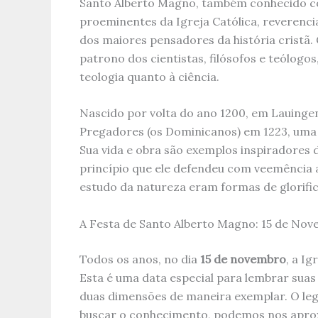
Santo Alberto Magno, também conhecido co
proeminentes da Igreja Católica, revere
dos maiores pensadores da história cristã.
patrono dos cientistas, filósofos e teólogo
teologia quanto à ciência.
Nascido por volta do ano 1200, em Lauinge
Pregadores (os Dominicanos) em 1223, uma
Sua vida e obra são exemplos inspiradores
princípio que ele defendeu com veemência ao
estudo da natureza eram formas de glorifica
A Festa de Santo Alberto Magno: 15 de No
Todos os anos, no dia
15 de novembro
, a I
Esta é uma data especial para lembrar suas 
duas dimensões de maneira exemplar. O leg
buscar o conhecimento, podemos nos aprox