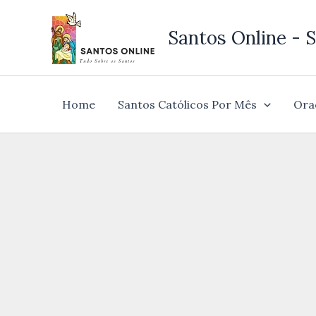
Ir
para
Santos Online - S
o
conteúdo
Home
Santos Católicos Por Mês
Ora