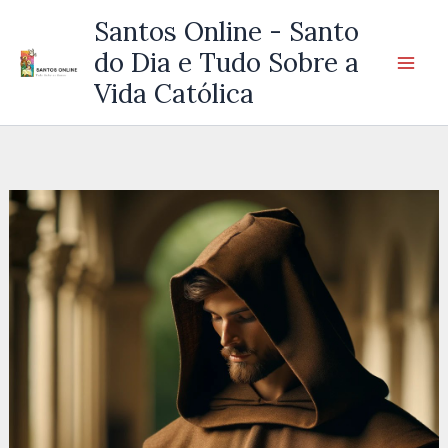
Ir
Santos Online - Santo
para
do Dia e Tudo Sobre a
o
Vida Católica
conteúdo