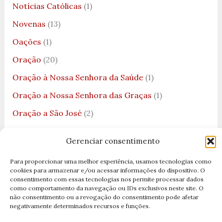
Notícias Católicas
(1)
Novenas
(13)
Oações
(1)
Oração
(20)
Oração à Nossa Senhora da Saúde
(1)
Oração a Nossa Senhora das Graças
(1)
Oração a São José
(2)
Oração Ave Maria
(1)
Gerenciar consentimento
Oração Católica
(3)
Para proporcionar uma melhor experiência, usamos tecnologias como
Oração da Manhã
(1)
cookies para armazenar e/ou acessar informações do dispositivo. O
consentimento com essas tecnologias nos permite processar dados
Oração da Medalha de São Bento
(1)
como comportamento da navegação ou IDs exclusivos neste site. O
não consentimento ou a revogação do consentimento pode afetar
Oração da Noite
(2)
negativamente determinados recursos e funções.
Oração da Noite para Dormir
(1)